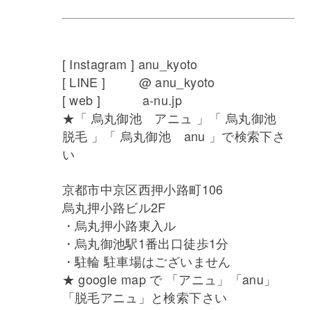
[ Instagram ] anu_kyoto
[ LINE ] @ anu_kyoto
[ web ] a-nu.jp
★「 烏丸御池 アニュ 」「 烏丸御池
脱毛 」「 烏丸御池 anu 」で検索下さ
い
京都市中京区西押小路町106
烏丸押小路ビル2F
・烏丸押小路東入ル
・烏丸御池駅1番出口徒歩1分
・駐輪 駐車場はございません
★ google map で 「アニュ」「anu」
「脱毛アニュ」と検索下さい