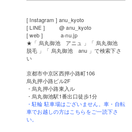
[ Instagram ] anu_kyoto
[ LINE ] @ anu_kyoto
[ web ] a-nu.jp
★「 烏丸御池 アニュ 」「 烏丸御池
脱毛 」「 烏丸御池 anu 」で検索下さ
い
京都市中京区西押小路町106
烏丸押小路ビル2F
・烏丸押小路東入ル
・烏丸御池駅1番出口徒歩1分
・駐輪 駐車場はございません。車・自転
車でお越しの方はこちらをご一読下さ
い。