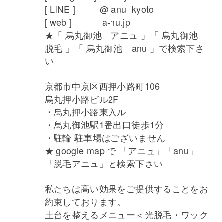
[ LINE ] @ anu_kyoto
[ web ] a-nu.jp
★「 烏丸御池 アニュ 」「 烏丸御池
脱毛 」「 烏丸御池 anu 」で検索下さ
い
京都市中京区西押小路町106
烏丸押小路ビル2F
・烏丸押小路東入ル
・烏丸御池駅1番出口徒歩1分
・駐輪 駐車場はございません
★ google map で 「アニュ」「anu」
「脱毛アニュ」と検索下さい
私たちは高い効果をご提供することをお
約束しております。
土台を整えるメニュー＜光脱毛・ワック