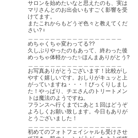
サロンを始めたいなと思えたのも、実は
マリさんとのお出会いもすごく影響を受
けてます。
またこれからもどうぞ色々と教えてくだ
さい?‍♀️
＿＿＿＿＿＿＿＿＿＿＿＿＿＿＿＿＿
めちゃくちゃ変わってる??
久しぶりやったのもあって、終わった後
めっちゃ体軽かった✨ほんまありがとう?
＿＿＿＿＿＿＿＿＿＿＿＿＿＿＿＿＿
お写真ありがとうございます！比較がし
やすく嬉しいです。おしりがキュッと上
がっていますね・・・！びっくりしまし
た！やっぱり、チエさんのトリートメン
トは魔法のようですね。
フランスへ行くまでにあと１回はどうぞ
よろしくお願い致します。今日もありが
とうございました！
＿＿＿＿＿＿＿＿＿＿＿＿＿＿＿＿＿
初めてのフォトフェイシャルも受けさせ
て頂き、肌のトーンが上がったようで嬉